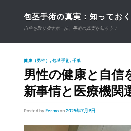
包茎手術の真実：知ってお
自信を取り戻す第一歩、手術の真実を知ろう！
健康（男性）
,
包茎手術
,
千葉
男性の健康と自信
新事情と医療機関
Posted
by
Fermo
on
2025年7月9日