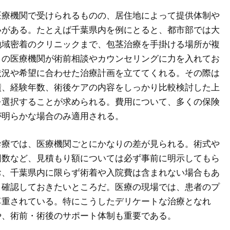
医療機関で受けられるものの、居住地によって提供体制や
いがある。たとえば千葉県内を例にとると、都市部では大
地域密着のクリニックまで、包茎治療を手掛ける場所が複
くの医療機関が術前相談やカウンセリングに力を入れてお
状況や希望に合わせた治療計画を立ててくれる。その際は
績、経験年数、術後ケアの内容をしっかり比較検討した上
を選択することが求められる。費用について、多くの保険
が明らかな場合のみ適用される。
診療では、医療機関ごとにかなりの差が見られる。術式や
回数など、見積もり額については必ず事前に明示してもら
お、千葉県内に限らず術着や入院費は含まれない場合もあ
く確認しておきたいところだ。医療の現場では、患者のプ
尊重されている。特にこうしたデリケートな治療となれ
や、術前・術後のサポート体制も重要である。