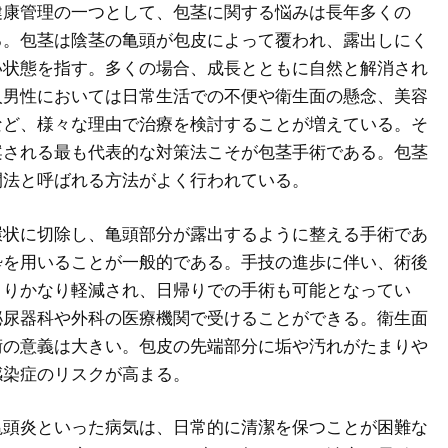
健康管理の一つとして、包茎に関する悩みは長年多くの
る。
包茎は陰茎の亀頭が包皮によって覆われ、露出しにく
い状態を指す。多くの場合、成長とともに自然と解消され
人男性においては日常生活での不便や衛生面の懸念、美容
など、様々な理由で治療を検討することが増えている。そ
案される最も代表的な対策法こそが包茎手術である。包茎
開法と呼ばれる方法がよく行われている。
環状に切除し、亀頭部分が露出するように整える手術であ
酔を用いることが一般的である。手技の進歩に伴い、術後
よりかなり軽減され、日帰りでの手術も可能となってい
泌尿器科や外科の医療機関で受けることができる。衛生面
術の意義は大きい。包皮の先端部分に垢や汚れがたまりや
感染症のリスクが高まる。
亀頭炎といった病気は、日常的に清潔を保つことが困難な