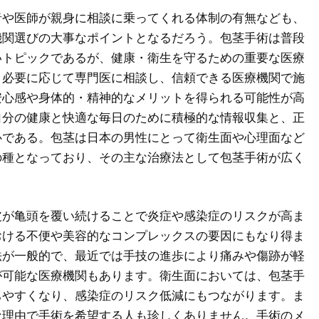
者や医師が親身に相談に乗ってくれる体制の有無なども、
機関選びの大事なポイントとなるだろう。包茎手術は普段
いトピックであるが、健康・衛生を守るための重要な医療
。必要に応じて専門医に相談し、信頼できる医療機関で施
安心感や身体的・精神的なメリットを得られる可能性が高
自分の健康と快適な毎日のために積極的な情報収集と、正
心である。包茎は日本の男性にとって衛生面や心理面など
の種となっており、その主な治療法として包茎手術が広く
皮が亀頭を覆い続けることで炎症や感染症のリスクが高ま
おける不便や美容的なコンプレックスの要因にもなり得ま
法が一般的で、最近では手技の進歩により痛みや傷跡が軽
が可能な医療機関もあります。衛生面においては、包茎手
ちやすくなり、感染症のリスク低減にもつながります。ま
な理由で手術を希望する人も珍しくありません。手術のメ