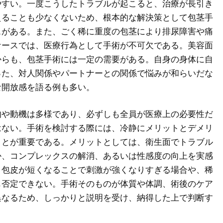
やすい。一度こうしたトラブルが起こると、治療が長引き
えることも少なくないため、根本的な解決策として包茎手
スがある。また、ごく稀に重度の包茎により排尿障害や痛
ケースでは、医療行為として手術が不可欠である。美容面
からも、包茎手術には一定の需要がある。自身の身体に自
った、対人関係やパートナーとの関係で悩みが和らいだな
な開放感を語る例も多い。
的や動機は多様であり、必ずしも全員が医療上の必要性だ
はない。手術を検討する際には、冷静にメリットとデメリ
ことが重要である。メリットとしては、衛生面でトラブル
か、コンプレックスの解消、あるいは性感度の向上を実感
、包皮が短くなることで刺激が強くなりすぎる場合や、稀
も否定できない。手術そのものが体質や体調、術後のケア
異なるため、しっかりと説明を受け、納得した上で判断す