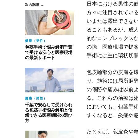
日本における男性の
次の記事 →
方々に注目されてい
いまたは露出できな
ることもあるが、成
的なコンプレックス
健康（男性）
の際、医療現場で提
包茎手術で悩み解消千葉
で受ける安心と医療現場
手術には主に環状切
の最新サポート
包皮輪部分の皮膚を
り、施術には局所麻
の傷跡や痛みは以前
る。これらの治療は
健康（男性）
千葉で安心して受けられ
においても、包茎手
る包茎手術悩み解消と信
すくなると、炎症や
頼できる医療機関の選び
方
たとえば、包皮炎や