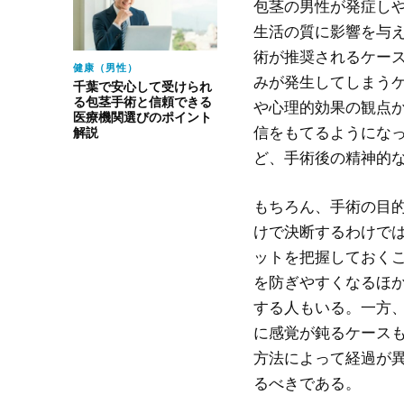
包茎の男性が発症し
生活の質に影響を与
術が推奨されるケー
健康（男性）
みが発生してしまう
千葉で安心して受けられ
る包茎手術と信頼できる
や心理的効果の観点
医療機関選びのポイント
信をもてるようにな
解説
ど、手術後の精神的
もちろん、手術の目
けで決断するわけで
ットを把握しておく
を防ぎやすくなるほ
する人もいる。一方
に感覚が鈍るケース
方法によって経過が
るべきである。