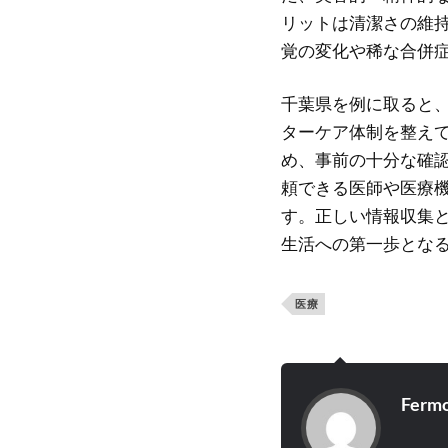
リットは清潔さの維
覚の変化や稀な合併
千葉県を例に取ると
ターケア体制を整え
め、事前の十分な確
頼できる医師や医療
す。正しい情報収集
生活への第一歩とな
医療
Ferm