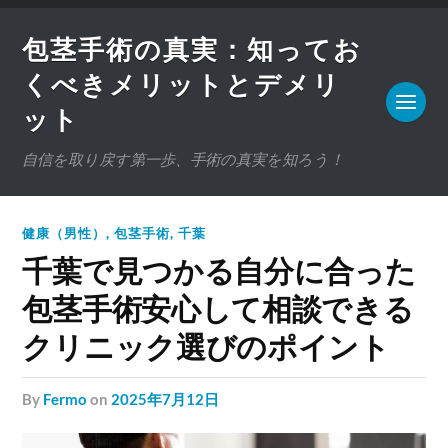
包茎手術の真実：知ってお
くべきメリットとデメリ
ット
自信を取り戻す第一歩、手術の真実を知ろう！
健康（男性）
,
包茎手術
,
千葉
千葉で見つかる自分に合った
包茎手術安心して相談できる
クリニック選びのポイント
by
Fermo
on
2025年7月12日