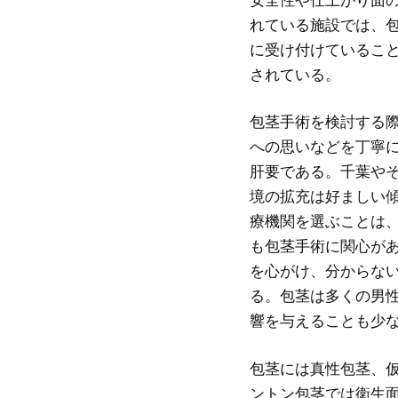
れている施設では、
に受け付けているこ
されている。
包茎手術を検討する
への思いなどを丁寧
肝要である。千葉や
境の拡充は好ましい
療機関を選ぶことは
も包茎手術に関心が
を心がけ、分からな
る。包茎は多くの男
響を与えることも少
包茎には真性包茎、
ントン包茎では衛生