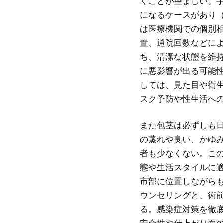
くことが望ましい。
になるケースがあり
は医療機関での個別
置、通院回数などに
ち、清潔な状態を維
に悪影響が出る可能
しては、見た目や衛
スク予防や性生活へ
また包茎は必ずしも
の蒸れや臭い、かゆ
者も少なくない。こ
態や生活スタイルに
市部に位置しながら
ウンセリングと、術
る。感染症対策を徹
安全性や仕上がり面