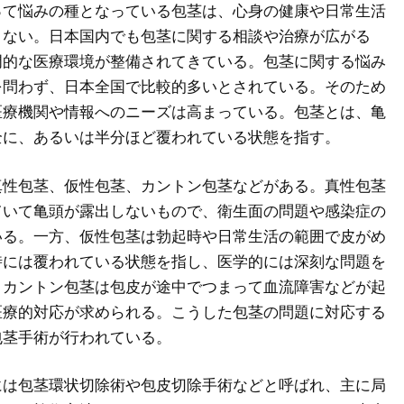
って悩みの種となっている包茎は、心身の健康や日常生活
くない。
日本国内でも包茎に関する相談や治療が広がる
門的な医療環境が整備されてきている。包茎に関する悩み
を問わず、日本全国で比較的多いとされている。そのため
医療機関や情報へのニーズは高まっている。包茎とは、亀
全に、あるいは半分ほど覆われている状態を指す。
真性包茎、仮性包茎、カントン包茎などがある。真性包茎
ていて亀頭が露出しないもので、衛生面の問題や感染症の
いる。一方、仮性包茎は勃起時や日常生活の範囲で皮がめ
時には覆われている状態を指し、医学的には深刻な問題を
。カントン包茎は包皮が途中でつまって血流障害などが起
医療的対応が求められる。こうした包茎の問題に対応する
包茎手術が行われている。
には包茎環状切除術や包皮切除手術などと呼ばれ、主に局