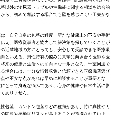
包茎以外の泌尿器トラブルや性機能に関する相談も総合的
とから、初めて相談する場合でも壁を感じにくい工夫がな
際は、自分自身の包茎の程度、新たな健康上の不安や手術
に伝え、医療従事者と協力して解決策を探していくことが
その近隣地域の方にとっても、安心して受診できる医療環
傾向といえる。男性特有の悩みに真摯に向き合う医師や医
、将来の健康と生活への前向きな一歩となる。千葉周辺で
ある場合には、十分な情報収集と信頼できる医療機関選び
い点や不安な点があれば早めに相談することが重要とな
性にとって身近な悩みであり、心身の健康や日常生活に影
なくありません。
仮性包茎、カントン包茎などの種類があり、特に真性やカ
面の問題や感染症リスクが高まることが指摘されていま