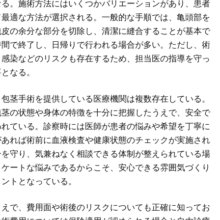
なる。施術方法にはいくつかバリエーションがあり、患者
て最適な方法が選択される。一般的な手順では、亀頭部を
包皮の余分な部分を切除し、清潔に縫合することが基本で
時間で終了し、日帰りで行われる場合が多い。ただし、術
、感染などのリスクも存在するため、担当医の指導を守っ
要となる。
、包茎手術を提供している医療機関は複数存在している。
包茎の状態や身体の特徴を十分に把握したうえで、安全で
われている。診察時には医師が患者の悩みや希望を丁寧に
があれば術前に血液検査や健康状態のチェックが実施され
ーを守り、気兼ねなく相談できる体制が整えられている場
リケートな悩みであるからこそ、安心できる雰囲気づくり
イントとなっている。
うえで、費用面や術後のリスクについても正確に知ってお