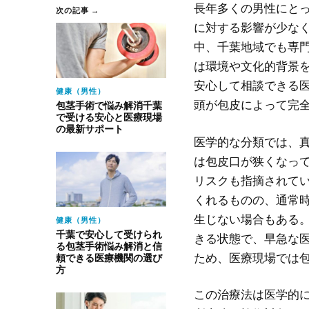
長年多くの男性にと
次の記事 →
に対する影響が少な
中、千葉地域でも専
は環境や文化的背景
安心して相談できる
健康（男性）
頭が包皮によって完
包茎手術で悩み解消千葉
で受ける安心と医療現場
の最新サポート
医学的な分類では、
は包皮口が狭くなっ
リスクも指摘されて
くれるものの、通常
生じない場合もある
健康（男性）
千葉で安心して受けられ
きる状態で、早急な
る包茎手術悩み解消と信
ため、医療現場では
頼できる医療機関の選び
方
この治療法は医学的