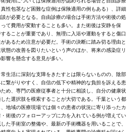
手術費用については保険適用が認められる場合と自由診療
（真性包茎など困難な症例は保険適用の例もある）、詳細
相談が必要となる。自由診療の場合は手術方法や術後の処
よって費用が変動することも多い。また術後は安静を保
持することが重要であり、無理に入浴や運動をすると傷口
性があるため注意が必要だ。手術の決断に踏み切る理由と
生状態の改善を図りたいという声のほか、将来の感染症リ
の影響を懸念する意見が多い。
日常生活に深刻な支障をきたすとは限らないものの、陰部
みに繋がりやすく、自信の低下や精神的な負担を訴える患
のため、専門の医療従事者と十分に相談し、自分の健康状
適した選択肢を模索することが大切である。千葉という都
も、地域の医療現場では個々の患者の状況に寄り添ったカ
前・術後のフォローアップに力を入れている例が増えてい
底した手術室の整備や、最新の手術機器を用いることで、
の精度向上も実現されている。男性専門の診療科が設けら