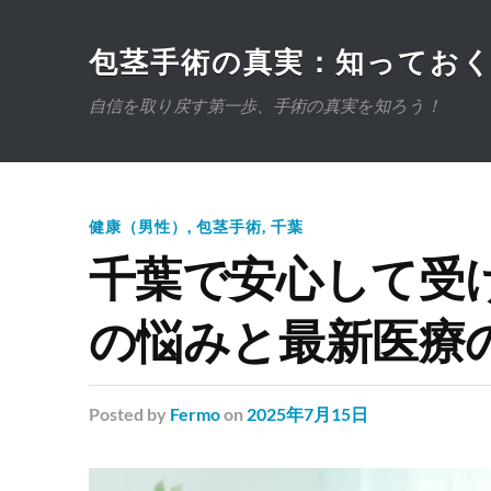
包茎手術の真実：知ってお
自信を取り戻す第一歩、手術の真実を知ろう！
健康（男性）
,
包茎手術
,
千葉
千葉で安心して受
の悩みと最新医療
Posted
by
Fermo
on
2025年7月15日