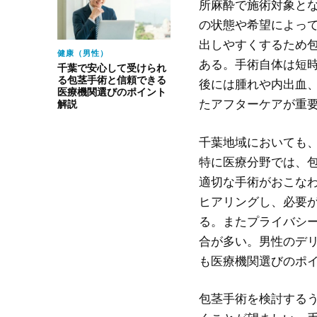
所麻酔で施術対象と
の状態や希望によっ
出しやすくするため
健康（男性）
ある。手術自体は短
千葉で安心して受けられ
る包茎手術と信頼できる
後には腫れや内出血
医療機関選びのポイント
たアフターケアが重
解説
千葉地域においても
特に医療分野では、
適切な手術がおこな
ヒアリングし、必要
る。またプライバシ
合が多い。男性のデ
も医療機関選びのポ
包茎手術を検討する